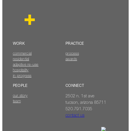
WORK
PRACTICE
commercial
process
residential
awards
adaptive re-use
hospitality
in progress
PEOPLE
CONNECT
our story
2502 n. 1st ave
team
tucson, arizona 85711
520.791.7035
contact us