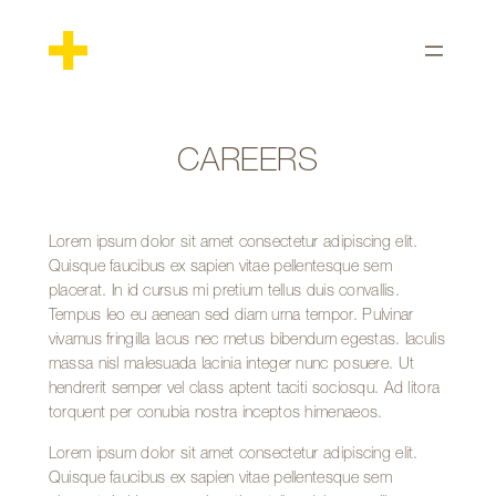
Skip
to
content
CAREERS
Lorem ipsum dolor sit amet consectetur adipiscing elit.
Quisque faucibus ex sapien vitae pellentesque sem
placerat. In id cursus mi pretium tellus duis convallis.
Tempus leo eu aenean sed diam urna tempor. Pulvinar
vivamus fringilla lacus nec metus bibendum egestas. Iaculis
massa nisl malesuada lacinia integer nunc posuere. Ut
hendrerit semper vel class aptent taciti sociosqu. Ad litora
torquent per conubia nostra inceptos himenaeos.
Lorem ipsum dolor sit amet consectetur adipiscing elit.
Quisque faucibus ex sapien vitae pellentesque sem